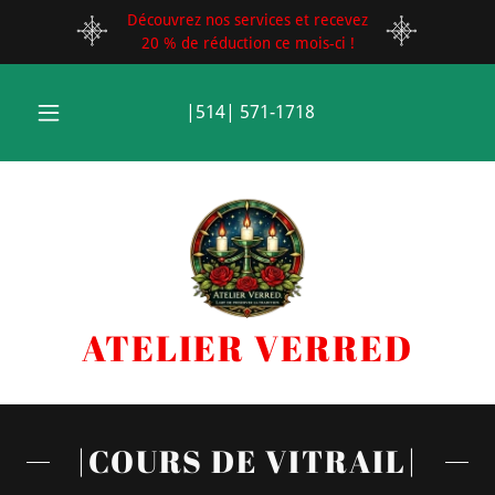
Découvrez nos services et recevez
20 % de réduction ce mois-ci !
|
514
|
571-1718
ATELIER VERRED
|COURS DE VITRAIL|